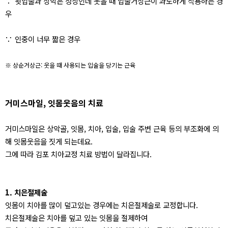
∵ 윗입술과 상악은 정상인데 웃을 때 입술거상근이 과도하게 작용하는 경
우
∵ 인중이 너무 짧은 경우
※ 상순거상근: 웃을 때 사용되는 입술을 당기는 근육
거미스마일, 잇몸웃음의 치료
거미스마일은 상악골, 잇몸, 치아, 입술, 입술 주변 근육 등의 부조화에 의
해 잇몸웃음을 짓게 되는데요.
그에 따라 김포 치아교정 치료 방법이 달라집니다.
1. 치은절제술
잇몸이 치아를 많이 덮고있는 경우에는 치은절제술로 교정합니다.
치은절제술은 치아를 덮고 있는 잇몸을 절제하여