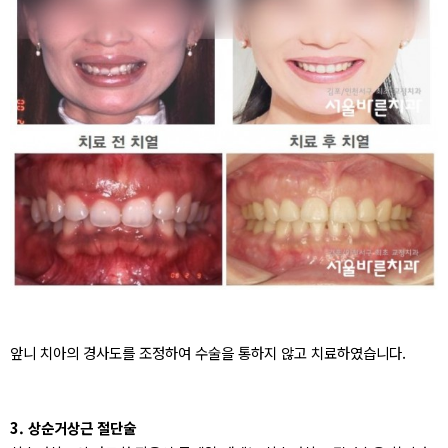
앞니 치아의 경사도를 조정하여 수술을 통하지 않고 치료하였습니다.
3. 상순거상근 절단술