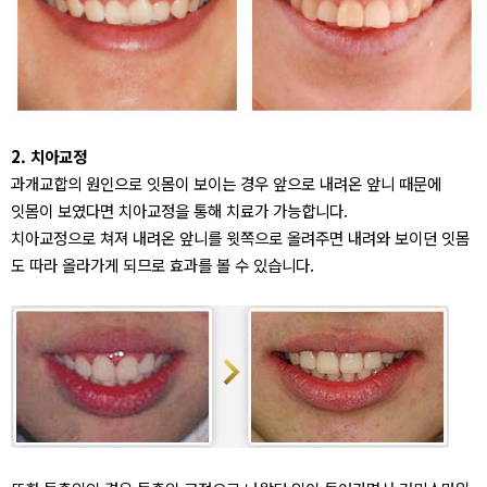
2. 치아교정
과개교합의 원인으로 잇몸이 보이는 경우 앞으로 내려온 앞니 때문에
잇몸이 보였다면 치아교정을 통해 치료가 가능합니다.
치아교정으로 쳐져 내려온 앞니를 윗쪽으로 올려주면 내려와 보이던 잇몸
도 따라 올라가게 되므로 효과를 볼 수 있습니다.