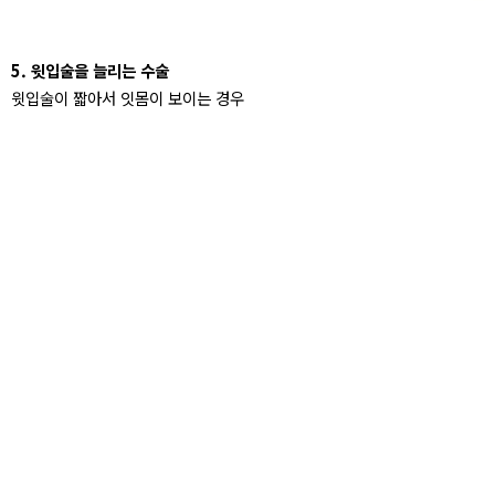
5. 윗입술을 늘리는 수술
윗입술이 짧아서 잇몸이 보이는 경우