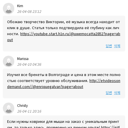
Kim
26-04-08 23:12
Обожаю творчество Виктории, её музыка всегда находит от
клик в душе. Статья только подтвердила её глубину как лич
ности.
https://youtube.start.h1n.ru/@uwemocatta2852?page=ab
out
답변
삭제
Marissa
26-04-10 04:36
Изучил все брекеты в Волгограде и цена в этом месте полно
стью соответствует уровню обслуживания.
http://etvideoson
demand.com//@enriquegalvan?page=about
답변
삭제
Christy
26-04-11 20:16
Если нужны коврики для мыши на заказ с уникальным принт
ом, то только здесь, проверено на личном опыте!
https://gitl