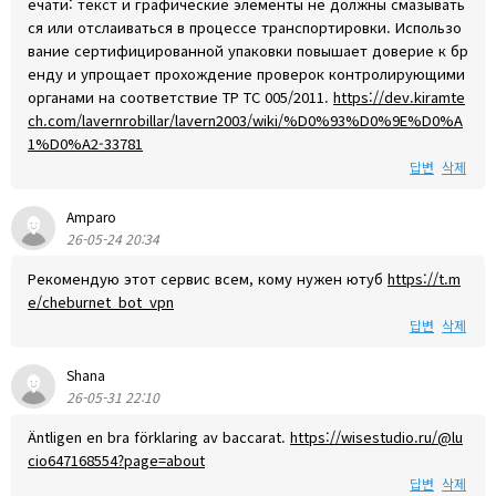
ечати: текст и графические элементы не должны смазывать
ся или отслаиваться в процессе транспортировки. Использо
вание сертифицированной упаковки повышает доверие к бр
енду и упрощает прохождение проверок контролирующими
органами на соответствие ТР ТС 005/2011.
https://dev.kiramte
ch.com/lavernrobillar/lavern2003/wiki/%D0%93%D0%9E%D0%A
1%D0%A2-33781
답변
삭제
Amparo
26-05-24 20:34
Рекомендую этот сервис всем, кому нужен ютуб
https://t.m
e/cheburnet_bot_vpn
답변
삭제
Shana
26-05-31 22:10
Äntligen en bra förklaring av baccarat.
https://wisestudio.ru/@lu
cio647168554?page=about
답변
삭제