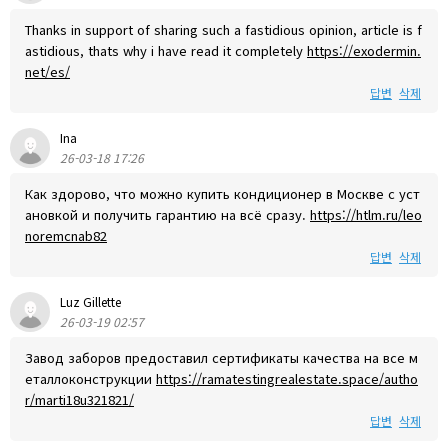
Thanks in support of sharing such a fastidious opinion, article is f
astidious, thats why i have read it completely
https://exodermin.
net/es/
답변
삭제
Ina
26-03-18 17:26
Как здорово, что можно купить кондиционер в Москве с уст
ановкой и получить гарантию на всё сразу.
https://htlm.ru/leo
noremcnab82
답변
삭제
Luz Gillette
26-03-19 02:57
Завод заборов предоставил сертификаты качества на все м
еталлоконструкции
https://ramatestingrealestate.space/autho
r/marti18u321821/
답변
삭제