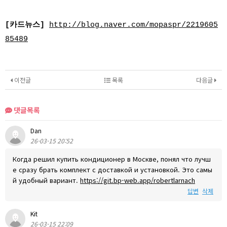
[카드뉴스]
http://blog.naver.com/mopaspr/2219605
85489
이전글
목록
다음글
댓글목록
Dan
26-03-15 20:52
Когда решил купить кондиционер в Москве, понял что лучш
е сразу брать комплект с доставкой и установкой. Это самы
й удобный вариант.
https://git.bp-web.app/robertlarnach
답변
삭제
Kit
26-03-15 22:09