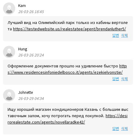
Kam
26-03-26 18:45
Лучший вид на Олимпийский парк только из кабины вертоле
та
https://testedwebsite.us/realestatee/agent/brendanluther5/
답변
삭제
Hung
26-03-26 20:24
Оформление документов прошло на удивление быстро
http
s://www.residencesinfoniedelbosco.it/agents/ezekielvonstie/
답변
삭제
Johnette
26-03-29 04:34
Ищу хороший магазин кондиционеров Казань с большим выс
тавочным залом, хочу потрогать перед покупкой.
https://desi
rorealestate.com/agents/novellaradke42/
답변
삭제