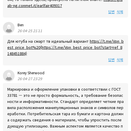
ab-ng.conmet.it/earlfair409317
답변
삭제
Ben
26-04-25 21:11
Для ютуба на смарт тв идеальный вариант
https://t.me/Vpn_b
est_price_bot%20(https://t.me/Vpn_best_price_bot?start=ref_8
148451884)
답변
삭제
Korey Sherwood
26-04-27 23:29
Маркировка и оформление упаковки в соответствии с ГОСТ
33781 — это не просто формальность, а требование безопас
ности и информативности. Стандарт определяет четкие пра
вила расположения манипуляционных знаков и символов пер
еработки. Потребительская тара из бумаги и картона должн
а содержать сведения о материале, чтобы упростить после
дующую утилизацию. Важным аспектом является качество п