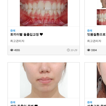
증례
증례
토끼이빨 돌출입교정
잇몸질환으로
최고관리자
최고관리자
4555
10-29
3304
증례
증례