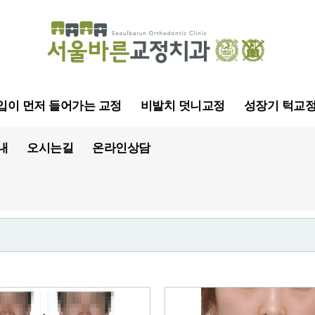
입이 먼저 들어가는 교정
비발치 덧니교정
성장기 턱교
내
오시는길
온라인상담