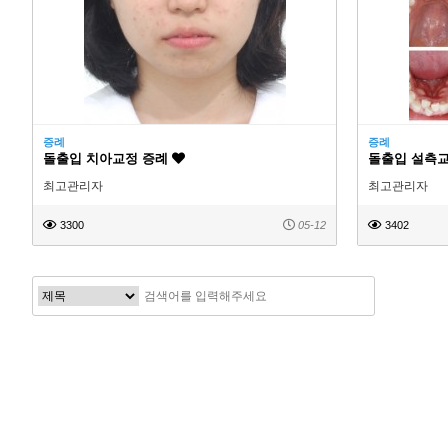
증례
증례
돌출입 치아교정 증례
돌출입 설측
최고관리자
최고관리자
3300
05-12
3402
맨끝