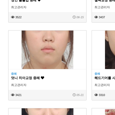
성인 돌출입 증례
설측교정 증
최고관리자
최고관리자
3522
06-15
3437
증례
증례
덧니 치아교정 증례
헤드기어를 
최고관리자
최고관리자
3421
05-21
3310