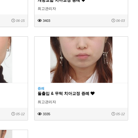
개방교합 치아교정 증례
최고관리자
06-15
3403
06-03
증례
돌출입 & 무턱 치아교정 증례
최고관리자
05-12
3335
05-12