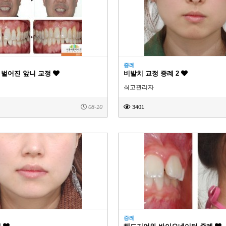
증례
 벌어진 앞니 교정
비발치 교정 증례 2
최고관리자
08-10
3401
증례