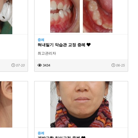
증례
혀내밀기 악습관 교정 증례
최고관리자
07-10
3434
06-15
증례