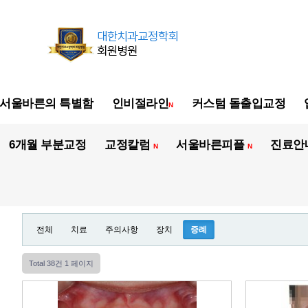
서울바른의 특별함
인비절라인
커스텀 돌출입교정
N
6개월 부분교정
교정칼럼
서울바른피플
진료안
N
N
전체
치료
주의사항
장치
증례
Total 38건
1 페이지