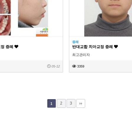
증례
교정 증례
반대교합 치아교정 증례
최고관리자
05-12
3359
2
3
1