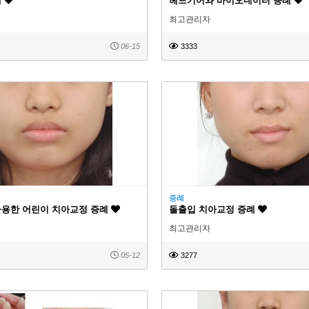
레
헤드기어와 바이오네이터 증례
최고관리자
06-15
3333
증례
사용한 어린이 치아교정 증례
돌출입 치아교정 증례
최고관리자
05-12
3277