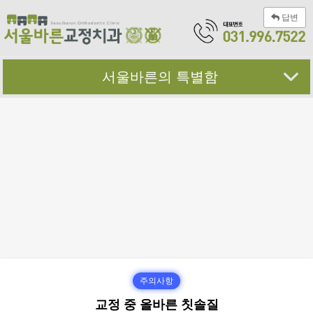
답변
서울바른의 특별함
주의사항
교정 중 올바른 칫솔질