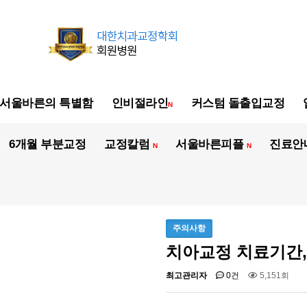
서울바른의 특별함
인비절라인
커스텀 돌출입교정
N
6개월 부분교정
교정칼럼
서울바른피플
진료안
N
N
주의사항
치아교정 치료기간,
최고관리자
0건
5,151회