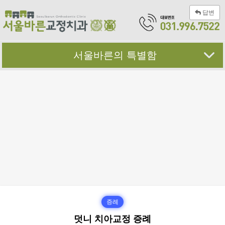
답변
서울바른의 특별함
증례
덧니 치아교정 증례