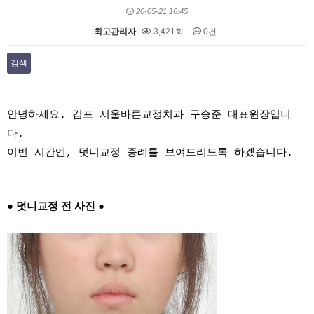
20-05-21 16:45
최고관리자
3,421회
0건
검색
본문
안녕하세요. 김포 서울바른교정치과 구승준 대표원장입니
다.
이번 시간엔, 덧니교정 증례를 보여드리도록 하겠습니다.
● 덧니교정 전 사진 ●