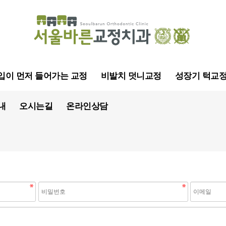
입이 먼저 들어가는 교정
비발치 덧니교정
성장기 턱교
내
오시는길
온라인상담