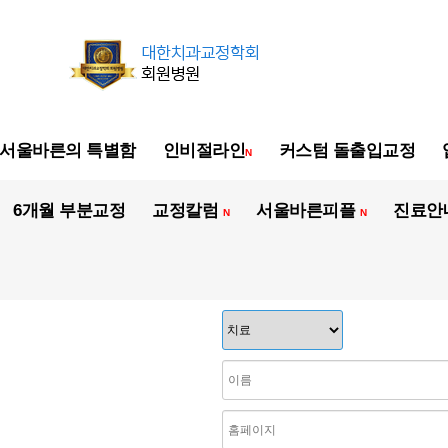
서울바른의 특별함
인비절라인
커스텀 돌출입교정
N
6개월 부분교정
교정칼럼
서울바른피플
진료안
N
N