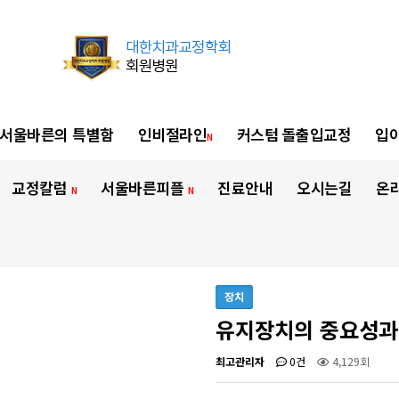
서울바른의 특별함
인비절라인
커스텀 돌출입교정
입이
N
교정칼럼
서울바른피플
진료안내
오시는길
온
N
N
장치
유지장치의 중요성과
최고관리자
0건
4,129회