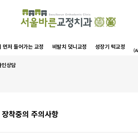
 먼저 들어가는 교정
비발치 덧니교정
성장기 턱교정
(A
라인상담
 장착중의 주의사항