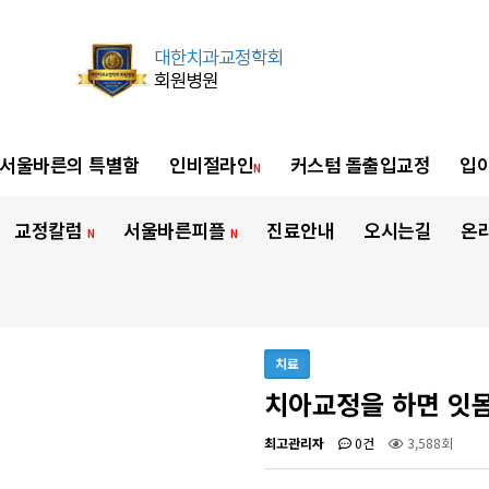
서울바른의 특별함
인비절라인
커스텀 돌출입교정
입이
N
교정칼럼
서울바른피플
진료안내
오시는길
온
N
N
치료
치아교정을 하면 잇
최고관리자
0건
3,588회