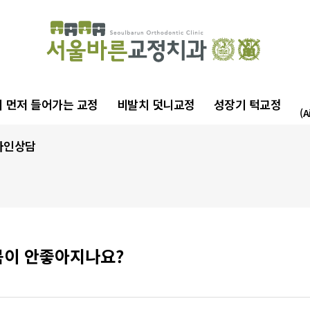
 먼저 들어가는 교정
비발치 덧니교정
성장기 턱교정
(A
라인상담
몸이 안좋아지나요?