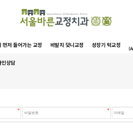
 먼저 들어가는 교정
비발치 덧니교정
성장기 턱교정
(A
라인상담