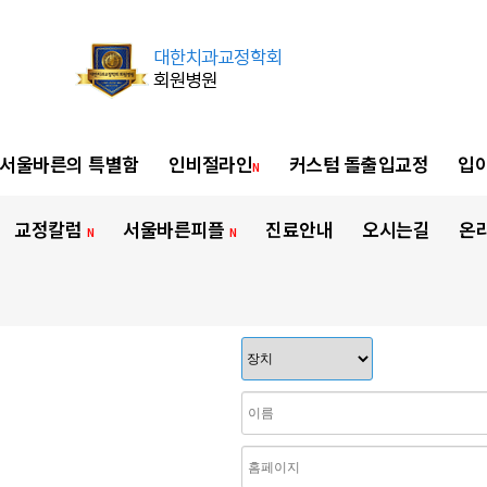
서울바른의 특별함
인비절라인
커스텀 돌출입교정
입이
N
교정칼럼
서울바른피플
진료안내
오시는길
온
N
N