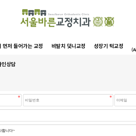
 먼저 들어가는 교정
비발치 덧니교정
성장기 턱교정
(A
라인상담