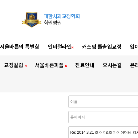
서울바른의 특별함
인비절라인
커스텀 돌출입교정
입이
N
교정칼럼
서울바른피플
진료안내
오시는길
온
N
N