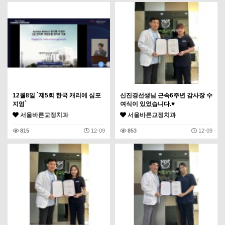
12월8일 `제5회 한국 캐리에 심포
신진경선생님 근속6주년 감사장 수
지엄`
여식이 있었습니다.♥
서울바른교정치과
서울바른교정치과
815
12-09
853
12-09