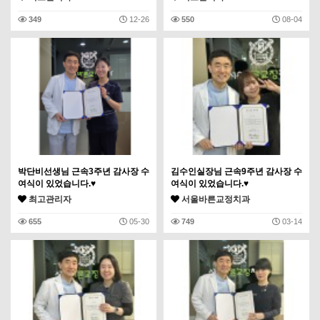
349
12-26
550
08-04
박단비선생님 근속3주년 감사장 수
김수인실장님 근속9주년 감사장 수
여식이 있었습니다.♥
여식이 있었습니다.♥
최고관리자
서울바른교정치과
655
05-30
749
03-14