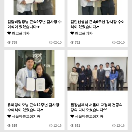
김담비팀장님 근속9주년 감사장 수
김민선생님 근속6주년 감사장 수여
여식이 있었습니다.♥
식이 있었습니다.♥
최고관리자
최고관리자
785
02-10
762
02-10
유혜경이모님 근속12주년 감사장
원장님께서 서울대 교정과 전공의
수여식이 있었습니다.♥
강의 다녀오셨습니다^^
서울바른교정치과
서울바른교정치과
815
12-16
851
12-16